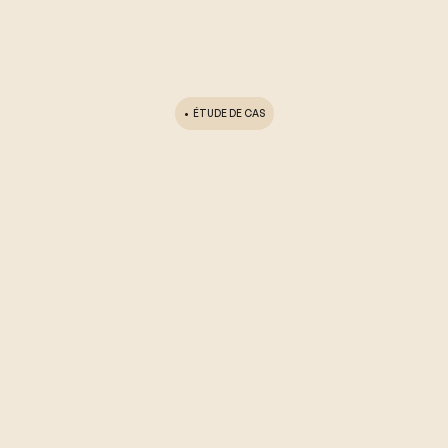
•
ÉTUDE DE CAS
USE CASE #1
Industriel du CAC 40
Thématique :
Construction et choix d’une trajectoire